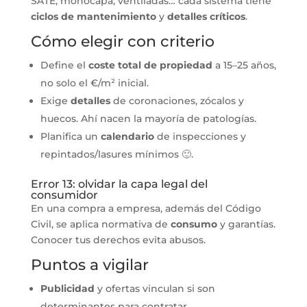
SATE, monocapa, ventiladas… cada sistema tiene
ciclos de mantenimiento
y
detalles críticos
.
Cómo elegir con criterio
Define el
coste total de propiedad
a 15–25 años,
no solo el €/m² inicial.
Exige
detalles
de coronaciones, zócalos y
huecos. Ahí nacen la mayoría de patologías.
Planifica un
calendario
de inspecciones y
repintados/lasures mínimos 🙂.
Error 13: olvidar la capa legal del
consumidor
En una compra a empresa, además del Código
Civil, se aplica normativa de
consumo
y garantías.
Conocer tus derechos evita abusos.
Puntos a vigilar
Publicidad
y ofertas vinculan si son
determinantes para contratar.