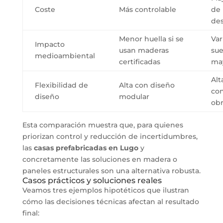
Coste
Más controlable
de
des
Menor huella si se
Var
Impacto
usan maderas
sue
medioambiental
certificadas
ma
Alt
Flexibilidad de
Alta con diseño
co
diseño
modular
obr
Esta comparación muestra que, para quienes
priorizan control y reducción de incertidumbres,
las
casas prefabricadas en Lugo
y
concretamente las soluciones en madera o
paneles estructurales son una alternativa robusta.
Casos prácticos y soluciones reales
Veamos tres ejemplos hipotéticos que ilustran
cómo las decisiones técnicas afectan al resultado
final: