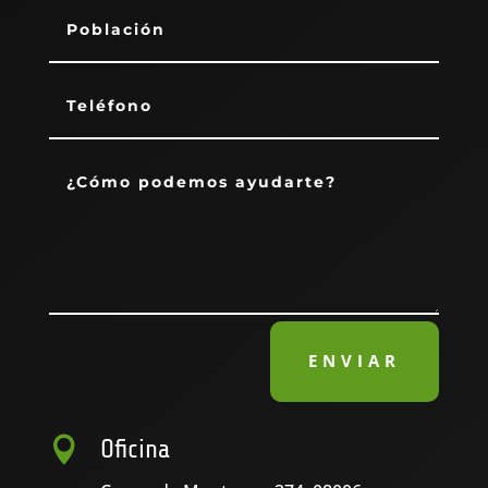
ENVIAR

Oficina